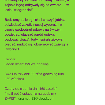
edukacyjnej dom stoi pod samym lasem, a 
zajęcia będą odbywały się na dworze — w 
lesie i w ogrodzie!"
Będziemy palić ognisko i smażyć jabłka, 
odwiedzać zakątki naszej wyobraźni w 
czasie swobodnej zabawy na świeżym 
powietrzu, otaczać ogród opieką, 
budować „bazy”, forty i spirale ziołowe, 
biegać, nudzić się, obserwować zwierzęta 
i tworzyć!
Cennik:
Jeden dzień: 22zł/za godzinę
Dwa lub trzy dni: 20 zł/za godzninę (lub 
180 zł/dzień)
Cztery do siedmiu dni: 160 zł/dzień 
(możliwość opłacenia na godziny)
ZAPISY: 
lunamoth33@icloud.com