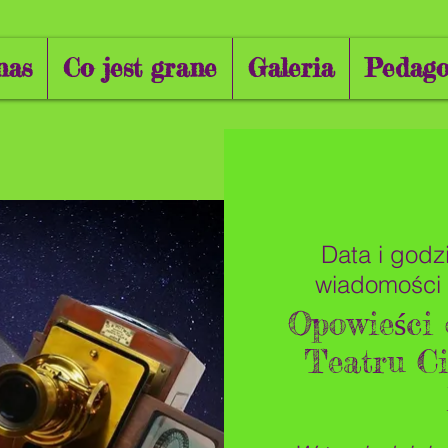
nas
Co jest grane
Galeria
Pedago
Data i god
wiadomości 
Opowieści 
Teatru Ci