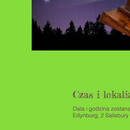
Czas i lokali
Data i godzina zostan
Edynburg, 2 Salisbury