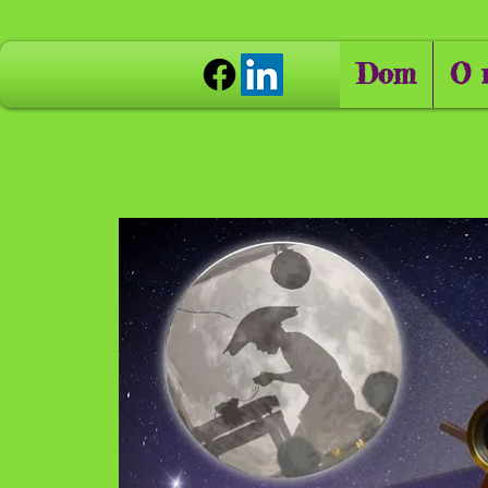
Dom
O 